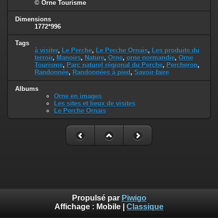
© Orne Tourisme
Dimensions
1772*996
Tags
à visiter
,
Le Perche
,
Le Perche Ornais
,
Les produits du
terroir
,
Manoirs
,
Nature
,
Orne
,
orne normandie
,
Orne
Tourisme
,
Parc naturel régional du Perche
,
Percheron
,
Randonnée
,
Randonnées à pied
,
Savoir-faire
Albums
Orne en images
Les sites et lieux de visites
Le Perche Ornais
Propulsé par
Piwigo
Affichage :
Mobile
|
Classique