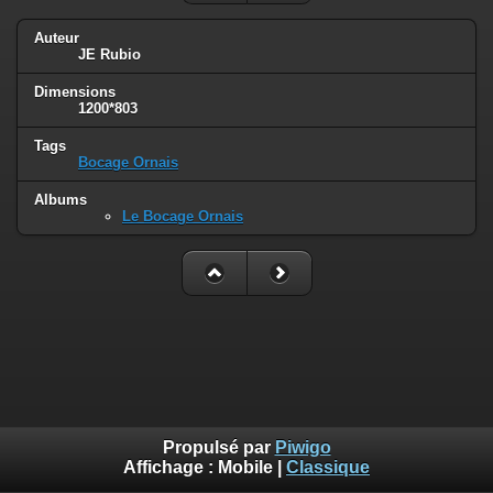
Auteur
JE Rubio
Dimensions
1200*803
Tags
Bocage Ornais
Albums
Le Bocage Ornais
Propulsé par
Piwigo
Affichage :
Mobile
|
Classique