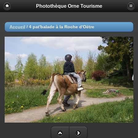
Photothèque Orne Tourisme
Accueil
/
4 pat'balade à la Roche d'Oëtre