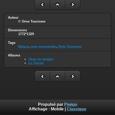
Auteur
© Orne Tourisme
Dimensions
1772*1329
Tags
Nature
,
orne normandie
,
Orne Tourisme
Albums
Orne en images
Le Terroir
Propulsé par
Piwigo
Affichage :
Mobile
|
Classique