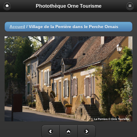
Photothèque Orne Tourisme
Accueil
/
Village de la Perrière dans le Perche Ornais