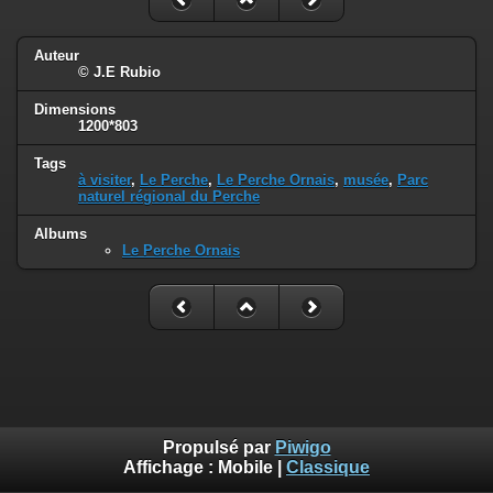
Auteur
© J.E Rubio
Dimensions
1200*803
Tags
à visiter
,
Le Perche
,
Le Perche Ornais
,
musée
,
Parc
naturel régional du Perche
Albums
Le Perche Ornais
Propulsé par
Piwigo
Affichage :
Mobile
|
Classique