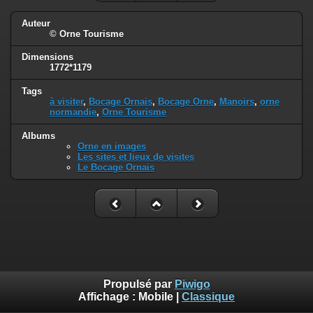
Auteur
© Orne Tourisme
Dimensions
1772*1179
Tags
à visiter
,
Bocage Ornais
,
Bocage Orne
,
Manoirs
,
orne
normandie
,
Orne Tourisme
Albums
Orne en images
Les sites et lieux de visites
Le Bocage Ornais
Propulsé par
Piwigo
Affichage :
Mobile
|
Classique