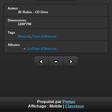
Auteur
JE Rubio - CD Orne
Dimensions
1200*798
Tags
Alençon
,
Pays d'Alençon
Albums
Le Pays d'Alençon
Propulsé par
Piwigo
Affichage :
Mobile
|
Classique