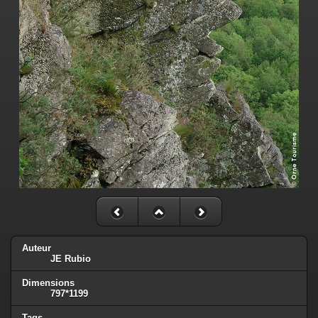
Auteur
JE Rubio
Dimensions
797*1199
Tags