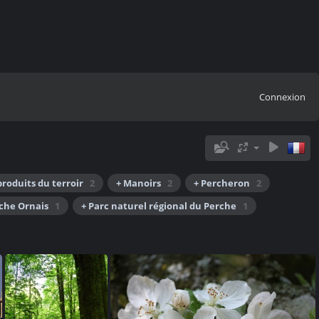
Connexion
produits du terroir
2
+ Manoirs
2
+ Percheron
2
rche Ornais
1
+ Parc naturel régional du Perche
1