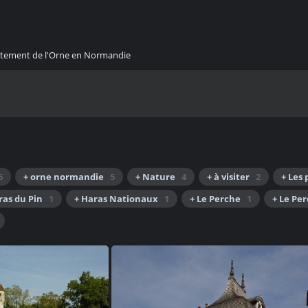
artement de l'Orne en Normandie
6
+ orne normandie
5
+ Nature
4
+ à visiter
2
+ Les 
ras du Pin
1
+ Haras Nationaux
1
+ Le Perche
1
+ Le Pe