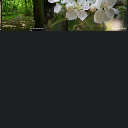
e
Chemin forestier dans l'Orne en Normandie
Fleurs de Pommiers