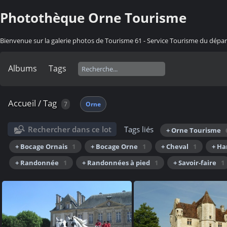
Photothèque Orne Tourisme
Bienvenue sur la galerie photos de Tourisme 61 - Service Tourisme du dép
Albums
Tags
Accueil
/
Tag
7
Orne
Rechercher dans ce lot
Tags liés
+ Orne Tourisme
+ Bocage Ornais
1
+ Bocage Orne
1
+ Cheval
1
+ Ha
+ Randonnée
1
+ Randonnées à pied
1
+ Savoir-faire
1