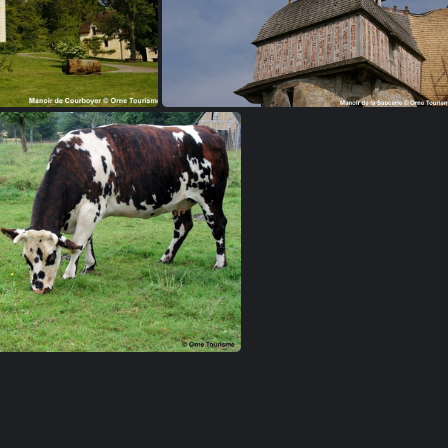
boyer à Nocé
Manoir de la Saucerie à la Haute Chapell
Vache normande