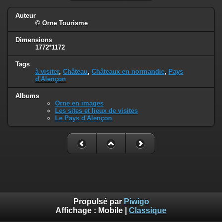
Auteur
© Orne Tourisme
Dimensions
1772*1172
Tags
à visiter
,
Château
,
Châteaux en normandie
,
Pays
d'Alençon
Albums
Orne en images
Les sites et lieux de visites
Le Pays d'Alençon
Propulsé par
Piwigo
Affichage :
Mobile
|
Classique