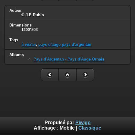
Auteur
© J.E Rubio
Dimensions
1200*803
Tags
à visiter
,
pays d'auge pays d'argentan
Albums
Pays d'Argentan - Pays d'Auge Ornais
Propulsé par
Piwigo
Affichage :
Mobile
|
Classique