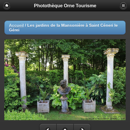
Photothèque Orne Tourisme
Accueil
/
Les jardins de la Mansonière à Saint Céneri le
Gérei