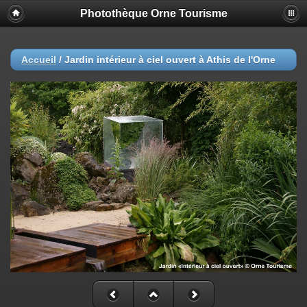
Photothèque Orne Tourisme
Accueil
/
Jardin intérieur à ciel ouvert à Athis de l'Orne