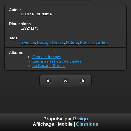
Auteur
© Orne Tourisme
Dimensions
1772*1179
Tags
à visiter
,
Bocage Ornais
,
Nature
,
Parcs et jardins
Albums
Orne en images
Les sites et lieux de visites
Le Bocage Ornais
Propulsé par
Piwigo
Affichage :
Mobile
|
Classique