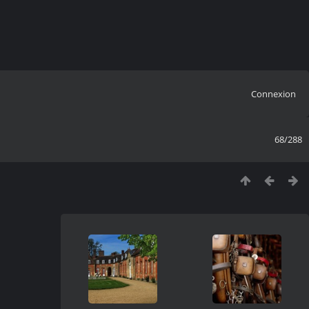
Connexion
68/288