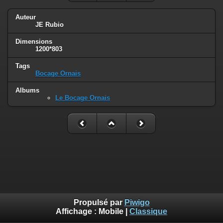
Auteur
JE Rubio
Dimensions
1200*803
Tags
Bocage Ornais
Albums
Le Bocage Ornais
Propulsé par
Piwigo
Affichage :
Mobile
|
Classique