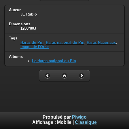
Auteur
JE Rubio
Dimensions
1200*803
Tags
Haras du Pin
,
Haras national du Pin
,
Haras Nationaux
,
Image de l'Orne
Albums
Le Haras national du Pin
Propulsé par
Piwigo
Affichage :
Mobile
|
Classique