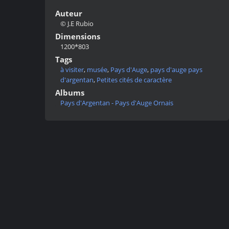
Auteur
© J.E Rubio
Dimensions
1200*803
Tags
à visiter
,
musée
,
Pays d'Auge
,
pays d'auge pays
d'argentan
,
Petites cités de caractère
Albums
Pays d'Argentan - Pays d'Auge Ornais