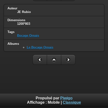
Auteur
JE Rubio
Dimensions
1200*803
Tags
Bocage Ornais
Albums
Le Bocage Ornais
Propulsé par
Piwigo
Affichage :
Mobile
|
Classique