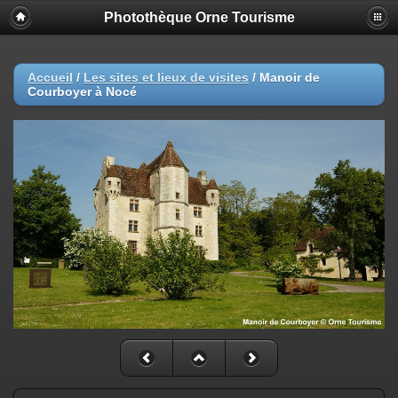
Photothèque Orne Tourisme
Accueil
/
Les sites et lieux de visites
/
Manoir de
Courboyer à Nocé