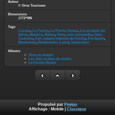
Auteur
© Orne Tourisme
Dimensions
1772*996
Tags
à visiter
,
Le Perche
,
Le Perche Ornais
,
Les produits du
terroir
,
Manoirs
,
Nature
,
Orne
,
orne normandie
,
Orne
Tourisme
,
Parc naturel régional du Perche
,
Percheron
,
Randonnée
,
Randonnées à pied
,
Savoir-faire
Albums
Orne en images
Les sites et lieux de visites
Le Perche Ornais
Propulsé par
Piwigo
Affichage :
Mobile
|
Classique