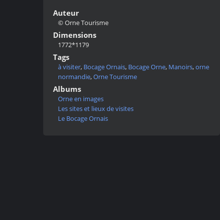
Auteur
© Orne Tourisme
Dimensions
1772*1179
Tags
à visiter
,
Bocage Ornais
,
Bocage Orne
,
Manoirs
,
orne
normandie
,
Orne Tourisme
Albums
Orne en images
Les sites et lieux de visites
Le Bocage Ornais