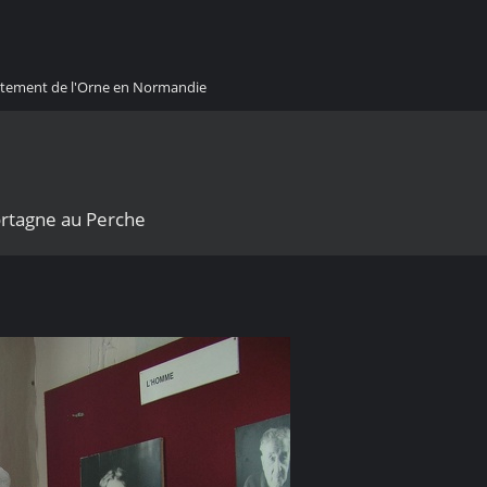
artement de l'Orne en Normandie
rtagne au Perche