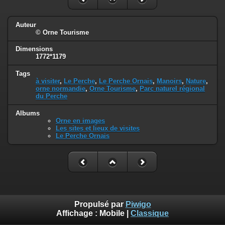
Auteur
© Orne Tourisme
Dimensions
1772*1179
Tags
à visiter
,
Le Perche
,
Le Perche Ornais
,
Manoirs
,
Nature
,
orne normandie
,
Orne Tourisme
,
Parc naturel régional
du Perche
Albums
Orne en images
Les sites et lieux de visites
Le Perche Ornais
Propulsé par
Piwigo
Affichage :
Mobile
|
Classique