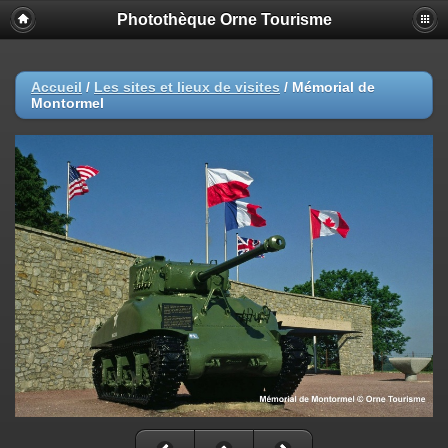
Photothèque Orne Tourisme
Accueil
/
Les sites et lieux de visites
/
Mémorial de
Montormel