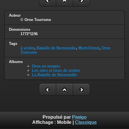
Auteur
© Orne Tourisme
Dimensions
1772*1196
Tags
à visiter
,
Bataille de Normandie
,
Mont-Ormel
,
Orne
Tourisme
Albums
Orne en images
Les sites et lieux de visites
La Bataille de Normandie
Propulsé par
Piwigo
Affichage :
Mobile
|
Classique