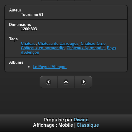
Auteur
Tourisme 61
Dimensions
1200*803
Tags
Château
,
Château de Carrouges
,
Château Orne
,
Châteaux en normandie
,
Châteaux Normandie
,
Pays
d'Alençon
Albums
Le Pays d'Alençon
Propulsé par
Piwigo
Affichage :
Mobile
|
Classique