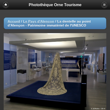
Photothèque Orne Tourisme
Accueil
/
Le Pays d'Alençon
/
La dentelle au point
d'Alençon - Patrimoine immatériel de l'UNESCO