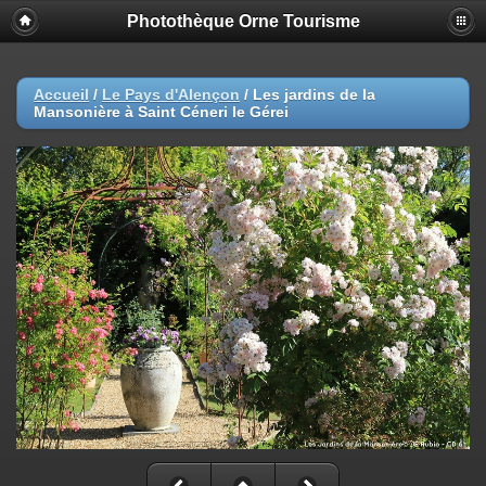
Photothèque Orne Tourisme
Accueil
/
Le Pays d'Alençon
/
Les jardins de la
Mansonière à Saint Céneri le Gérei