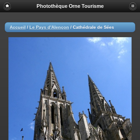
Photothèque Orne Tourisme
Accueil
/
Le Pays d'Alençon
/
Cathédrale de Sées