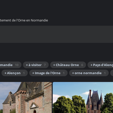
artement de l'Orne en Normandie
rmandie
10
+ à visiter
7
+ Château Orne
6
+ Pays d'Alen
+ Alençon
1
+ Image de l'Orne
1
+ orne normandie
1