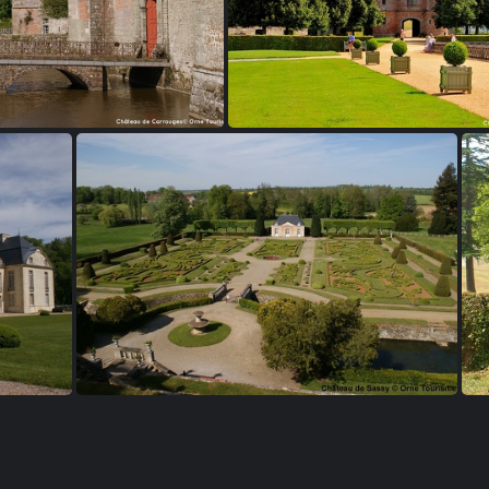
eau de Carrouges
Château de Carroug
Château de Sassy - Saint Christophe le Jajolet
Ch