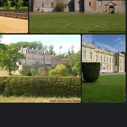
es
Château de Carrouges
âteau de Sassy - Saint Christophe le Jajolet
Château du Bourg St Léonard