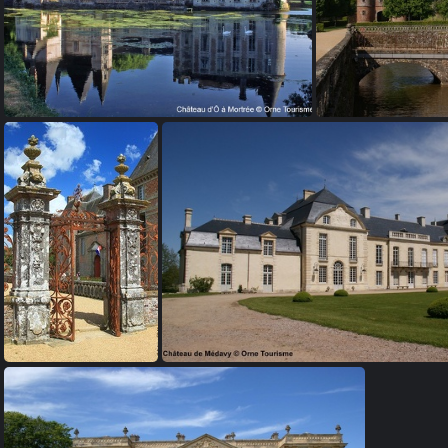
Château d'Ô à Mortrée
Chât
Château de Carrouges
Château de Médavy