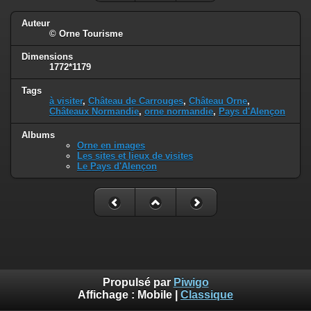
Auteur
© Orne Tourisme
Dimensions
1772*1179
Tags
à visiter
,
Château de Carrouges
,
Château Orne
,
Châteaux Normandie
,
orne normandie
,
Pays d'Alençon
Albums
Orne en images
Les sites et lieux de visites
Le Pays d'Alençon
Propulsé par
Piwigo
Affichage :
Mobile
|
Classique