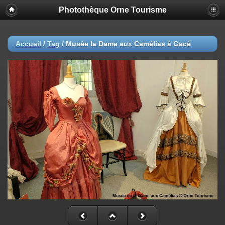
Photothèque Orne Tourisme
Accueil
/
Tag
/
Musée la Dame aux Camélias à Gacé