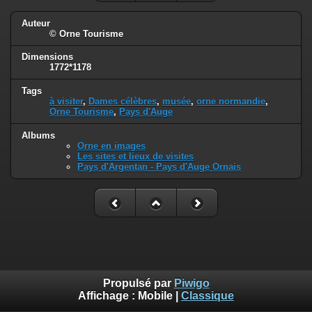
Auteur
© Orne Tourisme
Dimensions
1772*1178
Tags
à visiter
,
Dames célèbres
,
musée
,
orne normandie
,
Orne Tourisme
,
Pays d'Auge
Albums
Orne en images
Les sites et lieux de visites
Pays d'Argentan - Pays d'Auge Ornais
Propulsé par
Piwigo
Affichage :
Mobile
|
Classique