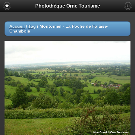
Photothèque Orne Tourisme
Accueil
/
Tag
/
Montormel - La Poche de Falaise-
Chambois