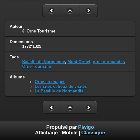
Auteur
© Orne Tourisme
Dimensions
1772*1329
Tags
Bataille de Normandie
,
Mont-Ormel
,
orne normandie
,
Orne Tourisme
Albums
Orne en images
Les sites et lieux de visites
La Bataille de Normandie
Propulsé par
Piwigo
Affichage :
Mobile
|
Classique