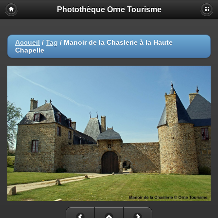
Photothèque Orne Tourisme
Accueil
/
Tag
/
Manoir de la Chaslerie à la Haute
Chapelle