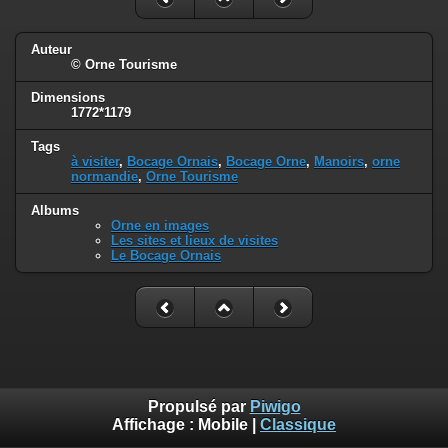
Auteur
© Orne Tourisme
Dimensions
1772*1179
Tags
à visiter
,
Bocage Ornais
,
Bocage Orne
,
Manoirs
,
orne
normandie
,
Orne Tourisme
Albums
Orne en images
Les sites et lieux de visites
Le Bocage Ornais
Propulsé par
Piwigo
Affichage :
Mobile
|
Classique