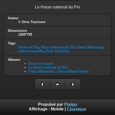
Le Haras national du Pin
Auteur
© Orne Tourisme
Dimensions
1200*799
Tags
Haras du Pin
,
Haras national du Pin
,
Haras Nationaux
,
orne normandie
,
Orne Tourisme
Albums
Orne en images
Le Haras national du Pin
Pays d'Argentan - Pays d'Auge Ornais
Propulsé par
Piwigo
Affichage :
Mobile
|
Classique