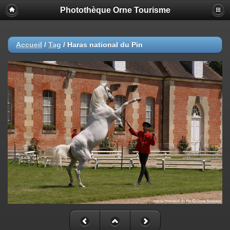
Photothèque Orne Tourisme
Accueil
/
Tag
/
Haras national du Pin