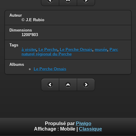
Auteur
© J.E Rubio
Dimensions
1200*803
Tags
à visiter
,
Le Perche
,
Le Perche Ornais
,
musée
,
Parc
naturel régional du Perche
Albums
Le Perche Ornais
Propulsé par
Piwigo
Affichage :
Mobile
|
Classique