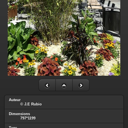
Auteur
© J.E Rubio
Dimensions
797*1199
Tags