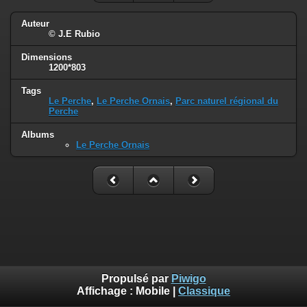
Auteur
© J.E Rubio
Dimensions
1200*803
Tags
Le Perche
,
Le Perche Ornais
,
Parc naturel régional du
Perche
Albums
Le Perche Ornais
Propulsé par
Piwigo
Affichage :
Mobile
|
Classique