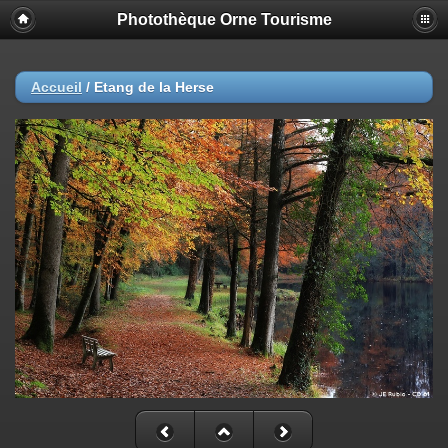
Photothèque Orne Tourisme
Accueil
/
Etang de la Herse