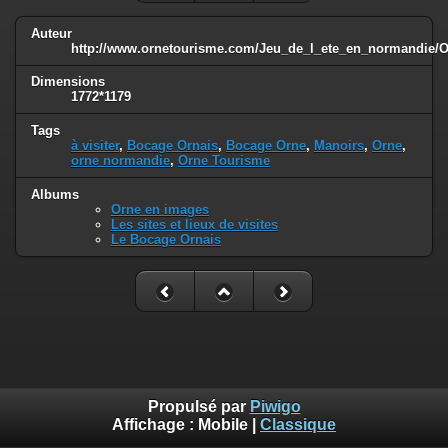
Auteur
http://www.ornetourisme.com/Jeu_de_l_ete_en_normandie/
Dimensions
1772*1179
Tags
à visiter
,
Bocage Ornais
,
Bocage Orne
,
Manoirs
,
Orne
,
orne normandie
,
Orne Tourisme
Albums
Orne en images
Les sites et lieux de visites
Le Bocage Ornais
Propulsé par
Piwigo
Affichage :
Mobile
|
Classique