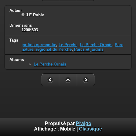
Auteur
© J.E Rubio
Dimensions
1200*803
Tags
jardins normandie
,
Le Perche
,
Le Perche Ornais
,
Parc
naturel régional du Perche
,
Parcs et jardins
Albums
Le Perche Ornais
Propulsé par
Piwigo
Affichage :
Mobile
|
Classique