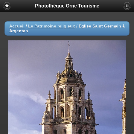
Photothèque Orne Tourisme
Accueil
/
Le Patrimoine religieux
/
Eglise Saint Germain à
Argentan