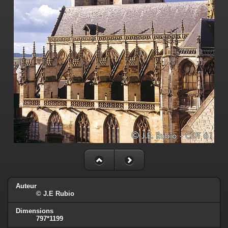
Auteur
© J.E Rubio
Dimensions
797*1199