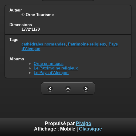
Auteur
© Orne Tourisme
Dimensions
1772*1179
Tags
cathédrales normandes
,
Patrimoine religieux
,
Pays
d'Alençon
Albums
Orne en images
Le Patrimoine religieux
Le Pays d'Alençon
Propulsé par
Piwigo
Affichage :
Mobile
|
Classique