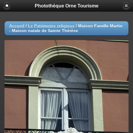
Photothèque Orne Tourisme
Accueil
/
Le Patrimoine religieux
/
Maison Famille Martin
- Maison natale de Sainte Thérèse