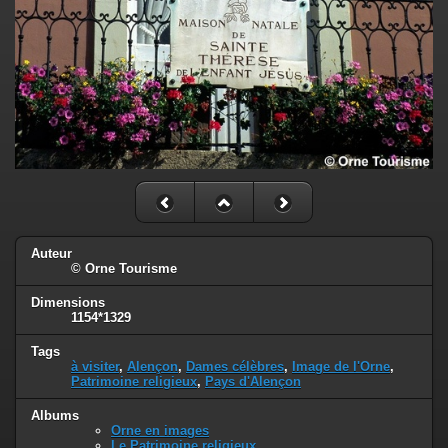
Auteur
© Orne Tourisme
Dimensions
1154*1329
Tags
à visiter
,
Alençon
,
Dames célèbres
,
Image de l'Orne
,
Patrimoine religieux
,
Pays d'Alençon
Albums
Orne en images
Le Patrimoine religieux