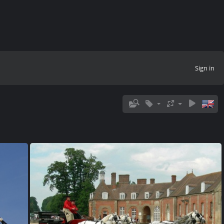
Sign in