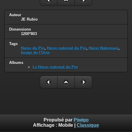
Auteur
JE Rubio
Dimensions
1200*803
Tags
Haras du Pin
,
Haras national du Pin
,
Haras Nationaux
,
Image de l'Orne
Albums
Le Haras national du Pin
Propulsé par
Piwigo
Affichage :
Mobile
|
Classique