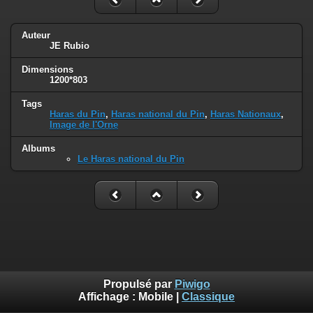
Auteur
JE Rubio
Dimensions
1200*803
Tags
Haras du Pin
,
Haras national du Pin
,
Haras Nationaux
,
Image de l'Orne
Albums
Le Haras national du Pin
Propulsé par
Piwigo
Affichage :
Mobile
|
Classique