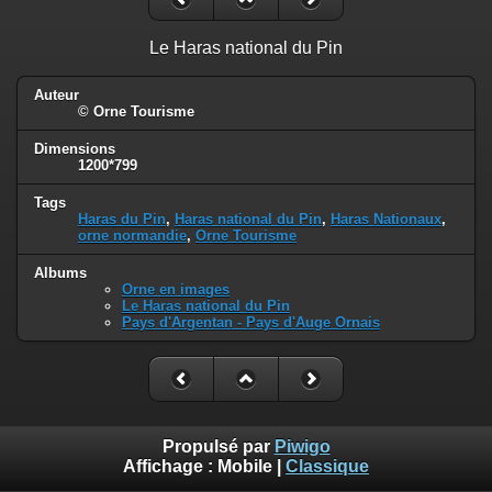
Le Haras national du Pin
Auteur
© Orne Tourisme
Dimensions
1200*799
Tags
Haras du Pin
,
Haras national du Pin
,
Haras Nationaux
,
orne normandie
,
Orne Tourisme
Albums
Orne en images
Le Haras national du Pin
Pays d'Argentan - Pays d'Auge Ornais
Propulsé par
Piwigo
Affichage :
Mobile
|
Classique