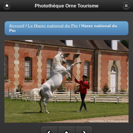
Photothèque Orne Tourisme
Accueil
/
Le Haras national du Pin
/
Haras national du
Pin