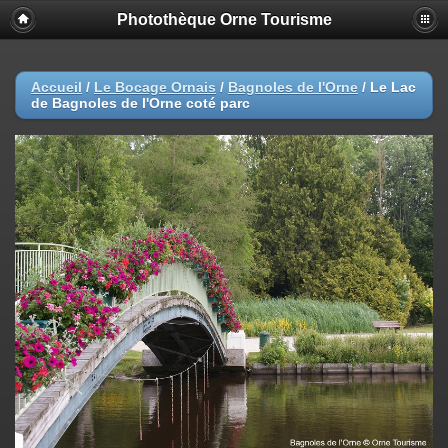
Photothèque Orne Tourisme
Accueil
/
Le Bocage Ornais
/
Bagnoles de l'Orne
/
Le Lac
de Bagnoles de l'Orne coté parc