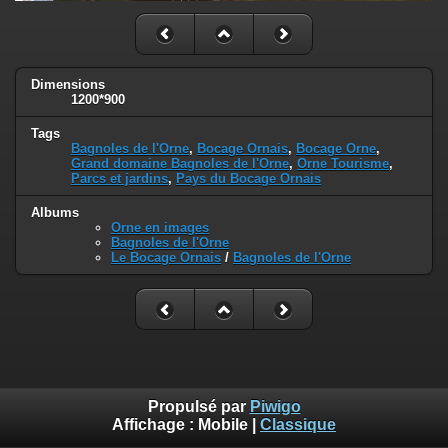
Dimensions
1200*900
Tags
Bagnoles de l'Orne
,
Bocage Ornais
,
Bocage Orne
,
Grand domaine Bagnoles de l'Orne
,
Orne Tourisme
,
Parcs et jardins
,
Pays du Bocage Ornais
Albums
Orne en images
Bagnoles de l'Orne
Le Bocage Ornais
/
Bagnoles de l'Orne
Propulsé par
Piwigo
Affichage :
Mobile
|
Classique