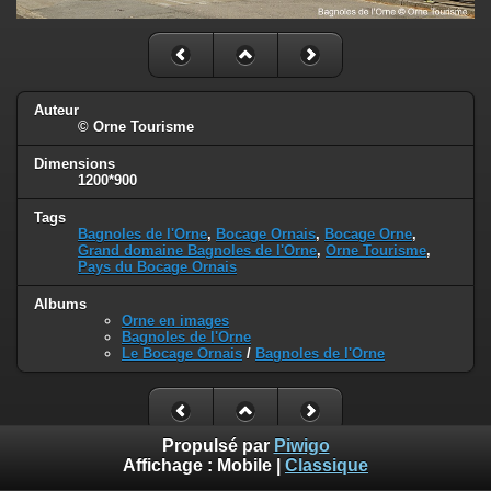
Auteur
© Orne Tourisme
Dimensions
1200*900
Tags
Bagnoles de l'Orne
,
Bocage Ornais
,
Bocage Orne
,
Grand domaine Bagnoles de l'Orne
,
Orne Tourisme
,
Pays du Bocage Ornais
Albums
Orne en images
Bagnoles de l'Orne
Le Bocage Ornais
/
Bagnoles de l'Orne
Propulsé par
Piwigo
Affichage :
Mobile
|
Classique