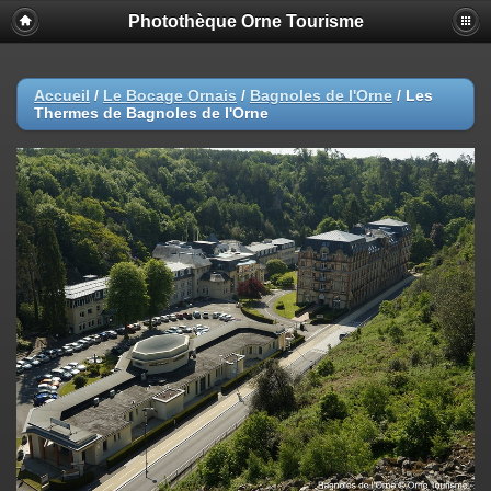
Photothèque Orne Tourisme
Accueil
/
Le Bocage Ornais
/
Bagnoles de l'Orne
/
Les
Thermes de Bagnoles de l'Orne