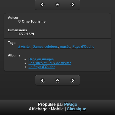
Auteur
© Orne Tourisme
Dimensions
1772*1329
Tags
à visiter
,
Dames célèbres
,
musée
,
Pays d'Ouche
Albums
Orne en images
Les sites et lieux de visites
Le Pays d'Ouche
Propulsé par
Piwigo
Affichage :
Mobile
|
Classique