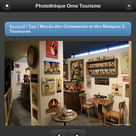
Photothèque Orne Tourisme
Accueil
/
Tag
/
Musée des Commerces et des Marques à
Tourouvre