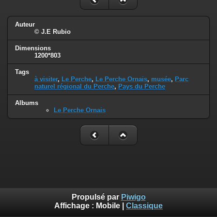
Auteur
© J.E Rubio
Dimensions
1200*803
Tags
à visiter
,
Le Perche
,
Le Perche Ornais
,
musée
,
Parc
naturel régional du Perche
,
Pays du Perche
Albums
Le Perche Ornais
Propulsé par
Piwigo
Affichage :
Mobile
|
Classique